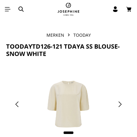
Win
Ga naar de hoofdinhoud
MERKEN
TOODAY
TOODAYTD126-121 TDAYA SS BLOUSE-
SNOW WHITE
Afbeeldingengalerij overslaan