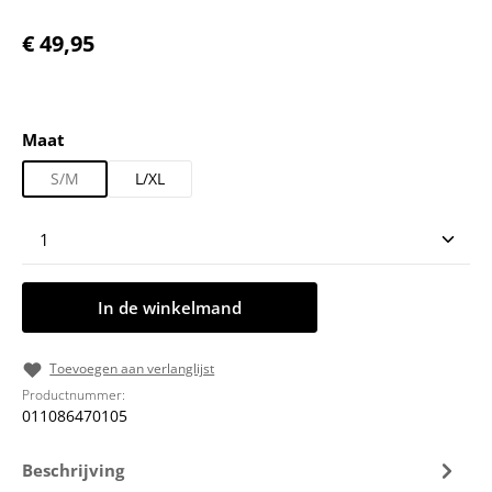
Normale prijs:
€ 49,95
Selecteer
Maat
S/M
L/XL
Producthoeveelheid: Voer de gewenste hoeveelheid
In de winkelmand
Toevoegen aan verlanglijst
Productnummer:
011086470105
Beschrijving