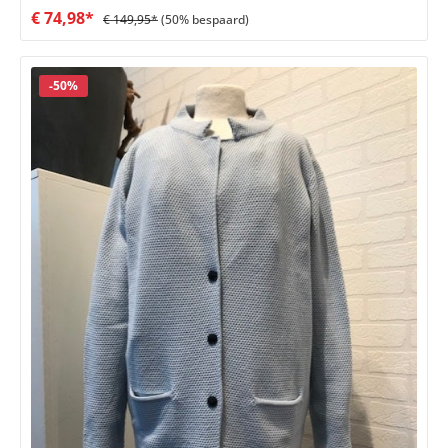
€ 74,98*
€ 149,95*
(50% bespaard)
Korting
-50%