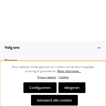
Volg ons
Vragen
Deze website maakt gebruik van cookies om de best mogelijke
ervaring te garanderen.
Meer informatie...
Over ons
Privacy beleid
|
Colofon
Nieuwsbrief
Configureren
Weigeren
Alle prijzen incl. btw plus
verzendkosten
en eventuele
Aanvaard alle cookies
bezorgkosten, indien niet anders vermeld.