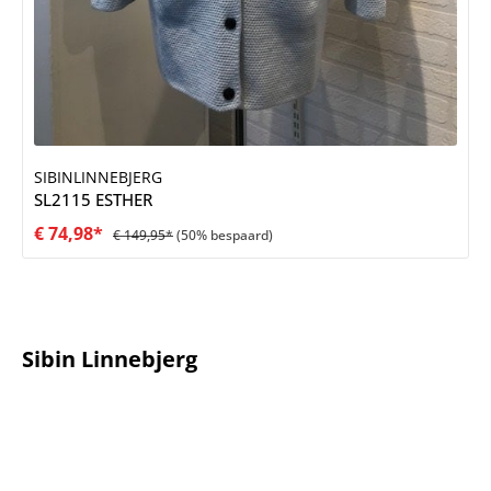
SIBINLINNEBJERG
SL2115 ESTHER
€ 74,98*
€ 149,95*
(50% bespaard)
Sibin Linnebjerg