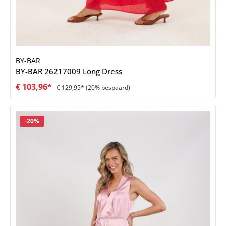
BY-BAR
BY-BAR 26217009 Long Dress
€ 103,96*
€ 129,95*
(20% bespaard)
Korting
-20%