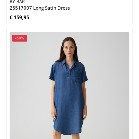
BY-BAR
25517007 Long Satin Dress
€ 159,95
Normale prijs:
Korting
-50%