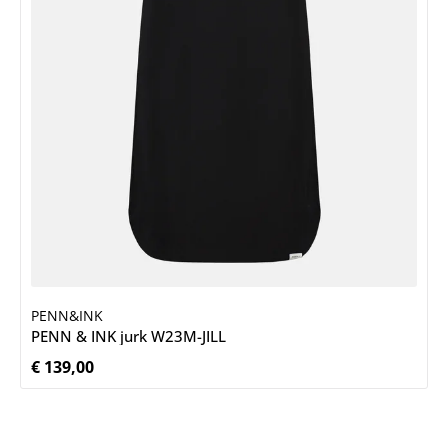
PENN&INK
PENN & INK jurk W23M-JILL
€ 139,00
Normale prijs: