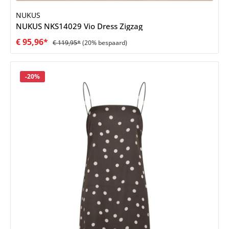
NUKUS
NUKUS NKS14029 Vio Dress Zigzag
€ 95,96*
€ 119,95*
(20% bespaard)
Korting
-20%