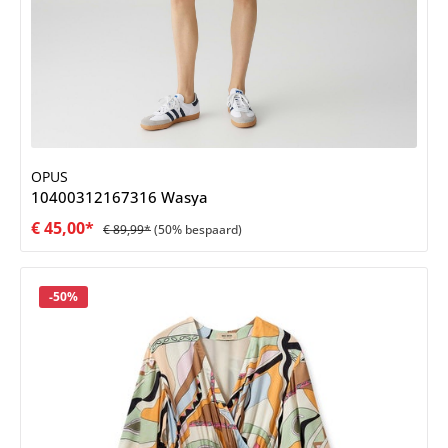
OPUS
10400312167316 Wasya
€ 45,00*
€ 89,99*
(50% bespaard)
Korting
-50%