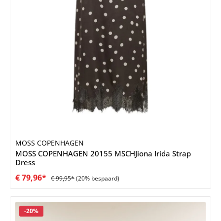
MOSS COPENHAGEN
MOSS COPENHAGEN 20155 MSCHJiona Irida Strap
Dress
€ 79,96*
€ 99,95*
(20% bespaard)
Korting
-20%