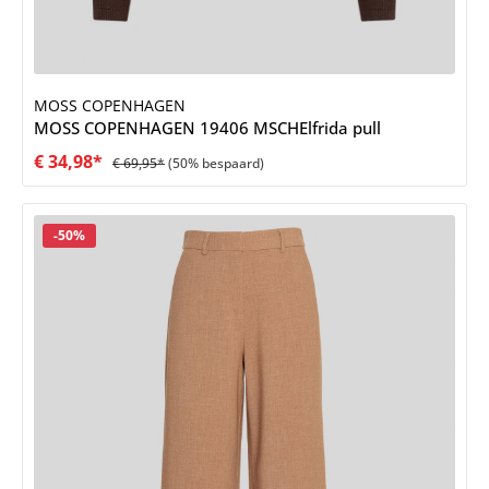
MOSS COPENHAGEN
MOSS COPENHAGEN 19406 MSCHElfrida pull
€ 34,98*
€ 69,95*
(50% bespaard)
Korting
-50%