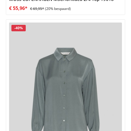
€ 55,96*
€ 69,95*
(20% bespaard)
Korting
-40%