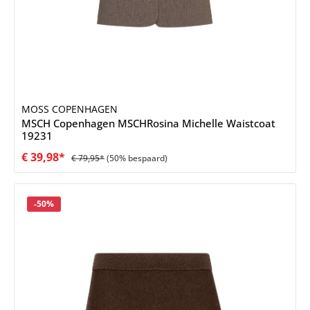
MOSS COPENHAGEN
MSCH Copenhagen MSCHRosina Michelle Waistcoat
19231
€ 39,98*
€ 79,95*
(50% bespaard)
Korting
-50%