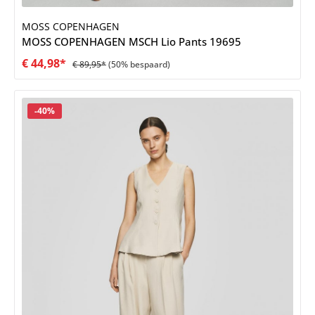
MOSS COPENHAGEN
MOSS COPENHAGEN MSCH Lio Pants 19695
€ 44,98*
€ 89,95*
(50% bespaard)
Korting
-40%