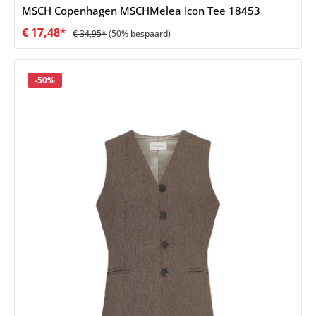
MSCH Copenhagen MSCHMelea Icon Tee 18453
€ 17,48*
€ 34,95*
(50% bespaard)
Korting
-50%