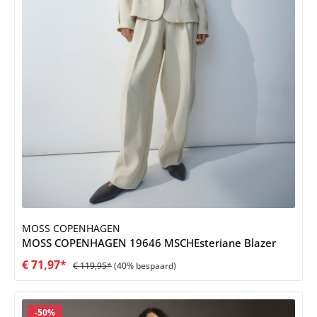
MOSS COPENHAGEN
MOSS COPENHAGEN 19646 MSCHEsteriane Blazer
€ 71,97*
€ 119,95*
(40% bespaard)
Korting
-50%