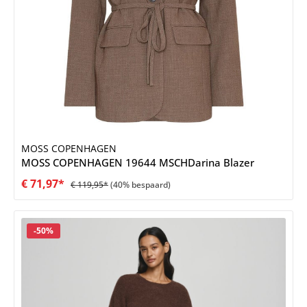
MOSS COPENHAGEN
MOSS COPENHAGEN 19644 MSCHDarina Blazer
€ 71,97*
€ 119,95*
(40% bespaard)
Korting
-50%