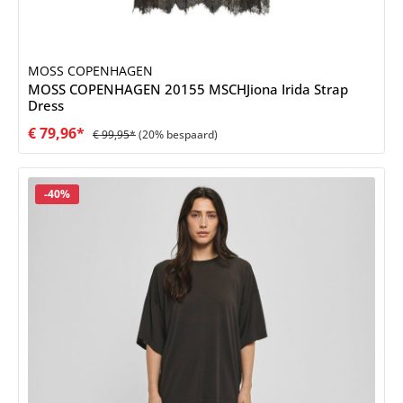
MOSS COPENHAGEN
MOSS COPENHAGEN 20155 MSCHJiona Irida Strap
Dress
€ 79,96*
€ 99,95*
(20% bespaard)
Korting
-40%