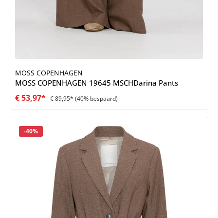
MOSS COPENHAGEN
MOSS COPENHAGEN 19645 MSCHDarina Pants
€ 53,97*
€ 89,95*
(40% bespaard)
Korting
-40%