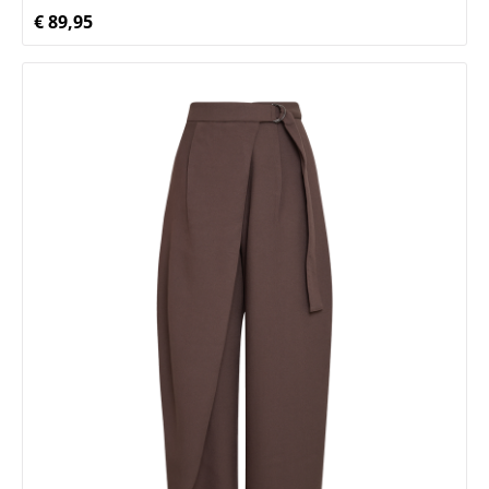
€ 89,95
Normale prijs: