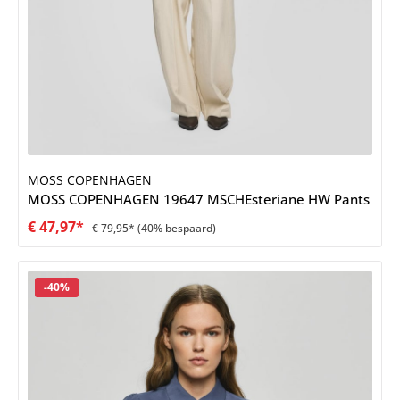
MOSS COPENHAGEN
MOSS COPENHAGEN 19647 MSCHEsteriane HW Pants
€ 47,97*
€ 79,95*
(40% bespaard)
Korting
-40%