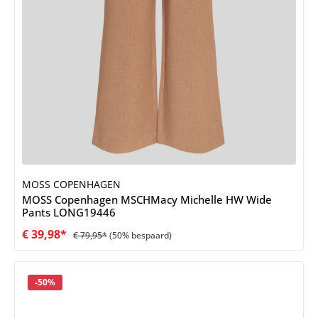
MOSS COPENHAGEN
MOSS Copenhagen MSCHMacy Michelle HW Wide
Pants LONG19446
€ 39,98*
€ 79,95*
(50% bespaard)
Korting
-50%