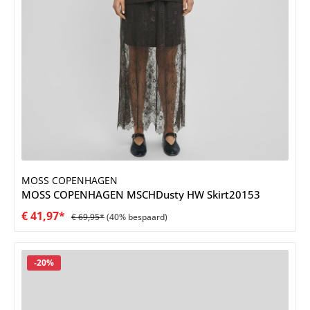
MOSS COPENHAGEN
MOSS COPENHAGEN MSCHDusty HW Skirt20153
€ 41,97*
€ 69,95*
(40% bespaard)
Korting
-20%