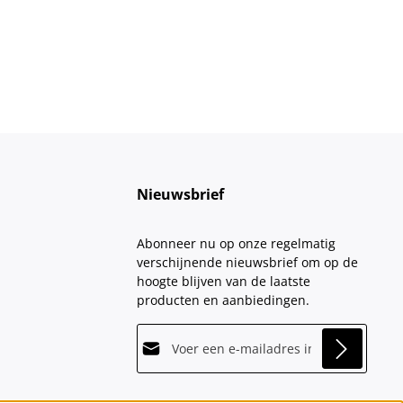
Nieuwsbrief
Abonneer nu op onze regelmatig
verschijnende nieuwsbrief om op de
hoogte blijven van de laatste
producten en aanbiedingen.
E-mailadres*
This site is protected by
Friendly Captcha
and
Privacy
its
Privacy Policy
and
Terms of Use
apply.