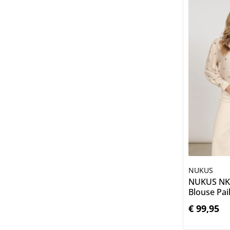
NUKUS
In de
NUKUS NK
Blouse Pai
€ 99,95
Normale pri