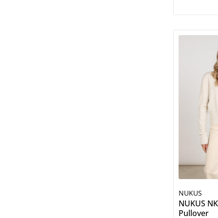
NUKUS
In de
NUKUS NKF
Pullover