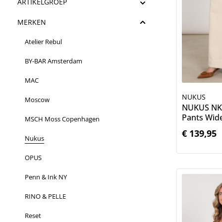
ARTIKELGROEP
MERKEN
Atelier Rebul
BY-BAR Amsterdam
MAC
NUKUS
Moscow
In de
NUKUS NK
Pants Wid
MSCH Moss Copenhagen
€ 139,95
Normale pri
Nukus
OPUS
Penn & Ink NY
RINO & PELLE
Reset