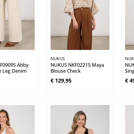
NUKUS
NUK
 winkelmand
In de winkelmand
F09095 Abby
NUKUS NKF02215 Maya
NUK
e Leg Denim
Blouse Check
Sin
€ 129,95
€ 4
js:
Normale prijs:
Norm