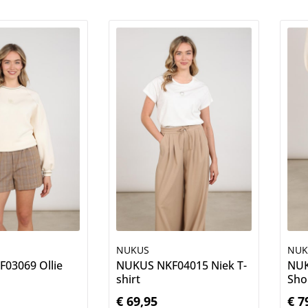
NUKUS
NUK
 winkelmand
In de winkelmand
03069 Ollie
NUKUS NKF04015 Niek T-
NUK
shirt
Sho
€ 69,95
€ 7
js:
Normale prijs:
Norm