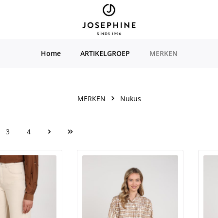
Home
ARTIKELGROEP
MERKEN
MERKEN
Nukus
3
4
ina
Pagina
Pagina