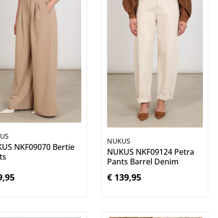
US
NUKUS
In de winkelmand
US NKF09070 Bertie
In de winkelmand
NUKUS NKF09124 Petra
ts
Pants Barrel Denim
9,95
€ 139,95
ale prijs:
Normale prijs: