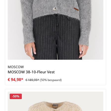
MOSCOW
MOSCOW 38-10-Fleur Vest
€ 94,98*
€ 189,95*
(50% bespaard)
Korting
-50%