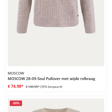
MOSCOW
MOSCOW 28-09-Soul Pullover met wijde rolkraag
€ 74,98*
€ 149,95*
(50% bespaard)
Korting
-50%