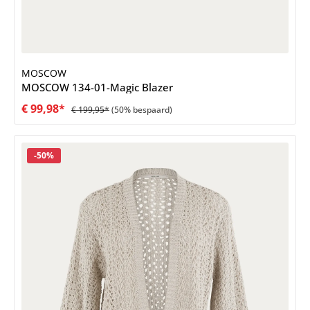
MOSCOW
MOSCOW 134-01-Magic Blazer
€ 99,98*
€ 199,95*
(50% bespaard)
Korting
-50%