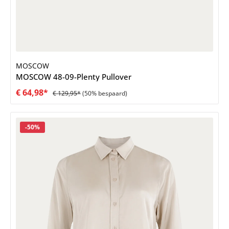
MOSCOW
MOSCOW 48-09-Plenty Pullover
€ 64,98*
€ 129,95*
(50% bespaard)
Korting
-50%