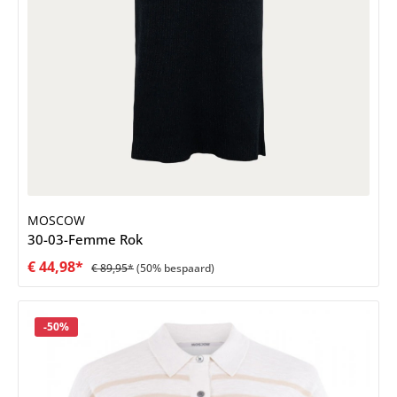
MOSCOW
30-03-Femme Rok
€ 44,98*
€ 89,95*
(50% bespaard)
Korting
-50%