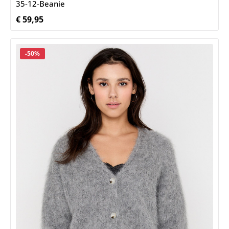
35-12-Beanie
€ 59,95
Normale prijs:
Korting
-50%