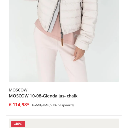
MOSCOW
MOSCOW 10-08-Glenda jas- chalk
€ 114,98*
€ 229,95*
(50% bespaard)
Korting
-40%