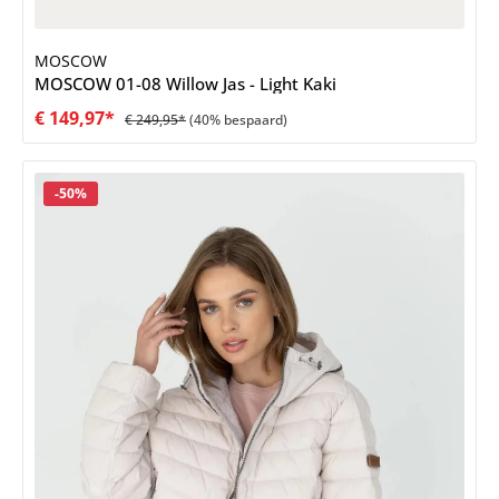
MOSCOW
MOSCOW 01-08 Willow Jas - Light Kaki
€ 149,97*
€ 249,95*
(40% bespaard)
Korting
-50%