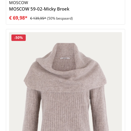
MOSCOW
MOSCOW 59-02-Micky Broek
€ 69,98*
€ 139,95*
(50% bespaard)
Korting
-50%