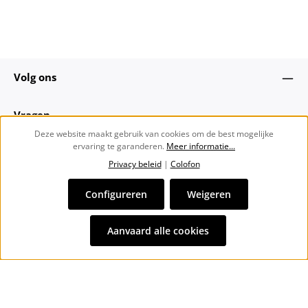
Volg ons
Vragen
Deze website maakt gebruik van cookies om de best mogelijke
ervaring te garanderen.
Meer informatie...
Over ons
Privacy beleid
|
Colofon
Nieuwsbrief
Configureren
Weigeren
Alle prijzen incl. btw plus
verzendkosten
en eventuele
Aanvaard alle cookies
bezorgkosten, indien niet anders vermeld.