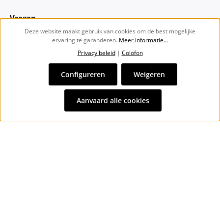
Vragen
Deze website maakt gebruik van cookies om de best mogelijke
ervaring te garanderen.
Meer informatie...
Over ons
Privacy beleid
|
Colofon
Nieuwsbrief
Configureren
Weigeren
Alle prijzen incl. btw plus
verzendkosten
en eventuele
Aanvaard alle cookies
bezorgkosten, indien niet anders vermeld.