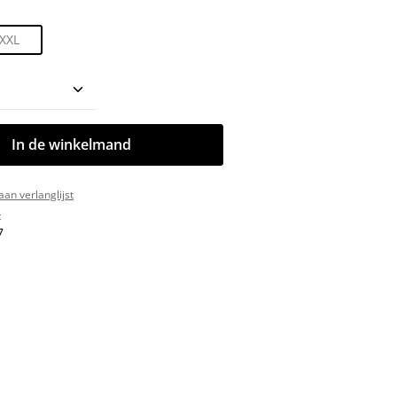
XXL
oeveelheid: Voer de gewenste hoeveelhe
In de winkelmand
an verlanglijst
:
7