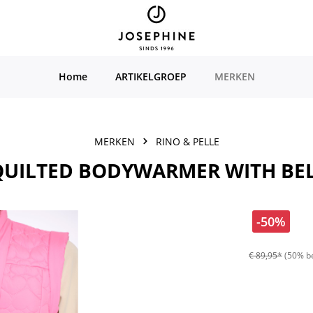
Home
ARTIKELGROEP
MERKEN
MERKEN
RINO & PELLE
 QUILTED BODYWARMER WITH BE
-50%
€ 89,95*
(50% b