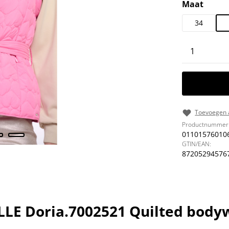
Selecteer
Maat
34
Producth
Toevoegen a
Productnummer
01101576010
GTIN/EAN:
87205294576
LLE Doria.7002521 Quilted body