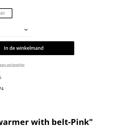
40
oeveelheid: Voer de gewenste hoeveelhe
In de winkelmand
an verlanglijst
:
6
74
warmer with belt-Pink"