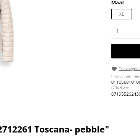
Selecteer
Maat
XL
Producth
Toevoegen a
Productnummer
01105681010
GTIN/EAN:
87195520243
2712261 Toscana- pebble"