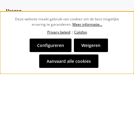
Vragen
Deze website maakt gebruik van cookies om de best mogelijke
ervaring te garanderen.
Meer informatie...
Over ons
Privacy beleid
|
Colofon
Nieuwsbrief
Configureren
Weigeren
Alle prijzen incl. btw plus
verzendkosten
en eventuele
Aanvaard alle cookies
bezorgkosten, indien niet anders vermeld.