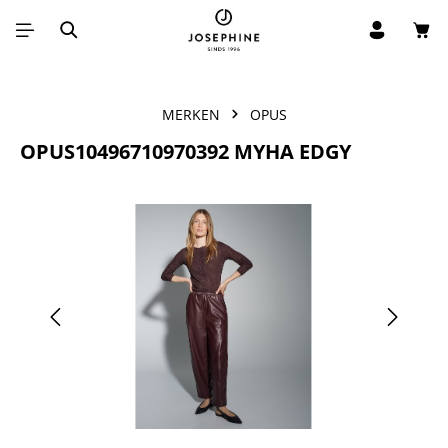
Win
Ga naar de hoofdinhoud
MERKEN
OPUS
OPUS10496710970392 MYHA EDGY
Afbeeldingengalerij overslaan