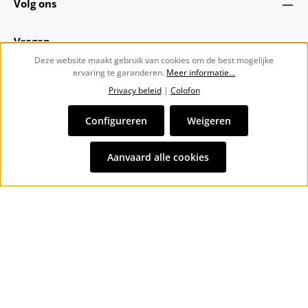
Volg ons
Vragen
Deze website maakt gebruik van cookies om de best mogelijke
ervaring te garanderen.
Meer informatie...
Over ons
Privacy beleid
|
Colofon
Nieuwsbrief
Configureren
Weigeren
Alle prijzen incl. btw plus
verzendkosten
en eventuele
Aanvaard alle cookies
bezorgkosten, indien niet anders vermeld.