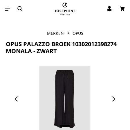
Win
Ga naar de hoofdinhoud
MERKEN
OPUS
OPUS PALAZZO BROEK 10302012398274
MONALA - ZWART
Afbeeldingengalerij overslaan