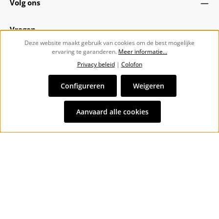
Volg ons
Vragen
Deze website maakt gebruik van cookies om de best mogelijke
ervaring te garanderen.
Meer informatie...
Over ons
Privacy beleid
|
Colofon
Nieuwsbrief
Configureren
Weigeren
Alle prijzen incl. btw plus
verzendkosten
en eventuele
Aanvaard alle cookies
bezorgkosten, indien niet anders vermeld.