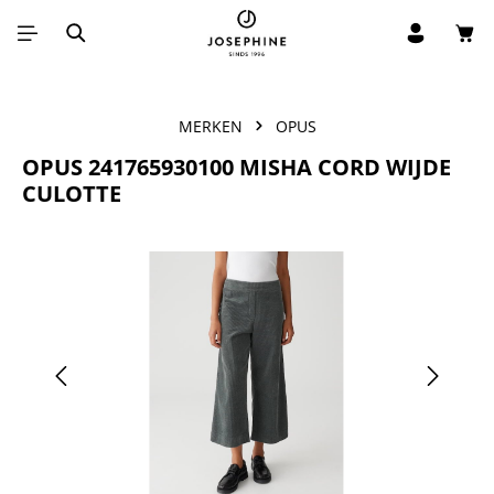
Win
Ga naar de hoofdinhoud
MERKEN
OPUS
OPUS 241765930100 MISHA CORD WIJDE
CULOTTE
Afbeeldingengalerij overslaan