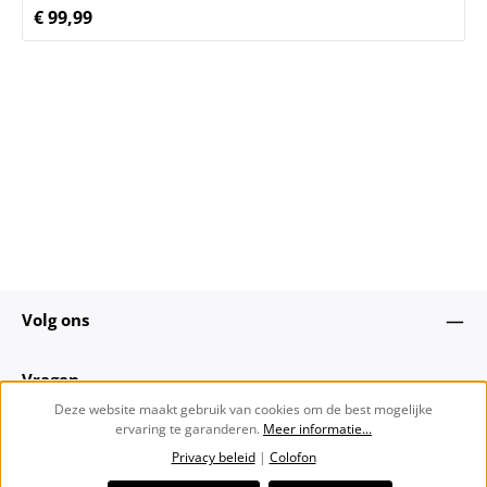
stijl met opvallende zakken en knopen in een
€ 99,99
Normale prijs:
geraffineerde horn look. Het is een veelzijdige essential
die moeiteloos in elke look kan worden geïntegreerd.
losse pasvorm rechte snit Verkorte lengte Geweven stof
ongevoerd Geribbelde structuur opgestikte cargozakken
Knoopsluiting Split bij de mouwzoom
Volg ons
Vragen
Deze website maakt gebruik van cookies om de best mogelijke
ervaring te garanderen.
Meer informatie...
Over ons
Privacy beleid
|
Colofon