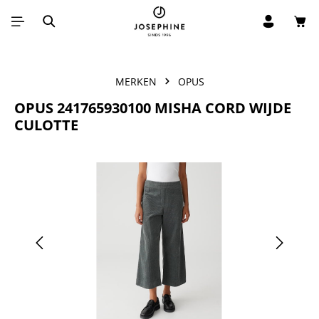
Win
Ga naar de hoofdinhoud
MERKEN
OPUS
OPUS 241765930100 MISHA CORD WIJDE
CULOTTE
Afbeeldingengalerij overslaan