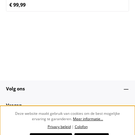
stijl met opvallende zakken en knopen in een
€ 99,99
Normale prijs:
geraffineerde horn look. Het is een veelzijdige essential
die moeiteloos in elke look kan worden geïntegreerd.
losse pasvorm rechte snit Verkorte lengte Geweven stof
ongevoerd Geribbelde structuur opgestikte cargozakken
Knoopsluiting Split bij de mouwzoom
Volg ons
Vragen
Deze website maakt gebruik van cookies om de best mogelijke
ervaring te garanderen.
Meer informatie...
Over ons
Privacy beleid
|
Colofon