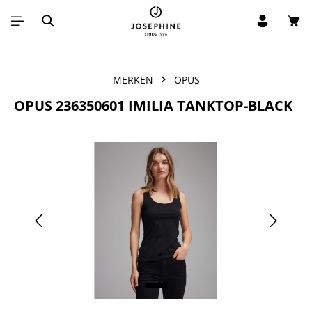
Win
Ga naar de hoofdinhoud
MERKEN
OPUS
OPUS 236350601 IMILIA TANKTOP-BLACK
Afbeeldingengalerij overslaan