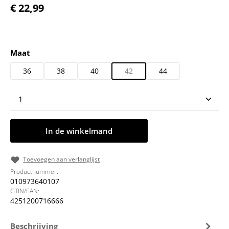
Normale prijs:
€ 22,99
Selecteer
Maat
36
38
40
42
44
Producthoeveelheid: Voer de gewenste hoeveelheid
In de winkelmand
Toevoegen aan verlanglijst
Productnummer:
010973640107
GTIN/EAN:
4251200716666
Beschrijving