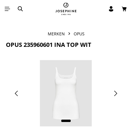
Win
Ga naar de hoofdinhoud
MERKEN
OPUS
OPUS 235960601 INA TOP WIT
Afbeeldingengalerij overslaan