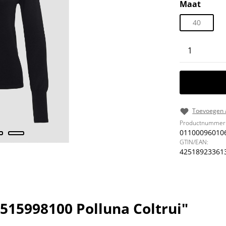
Selecteer
Maat
40
Producth
Toevoegen a
Productnummer
01100096010
GTIN/EAN:
42518923361
515998100 Polluna Coltrui"