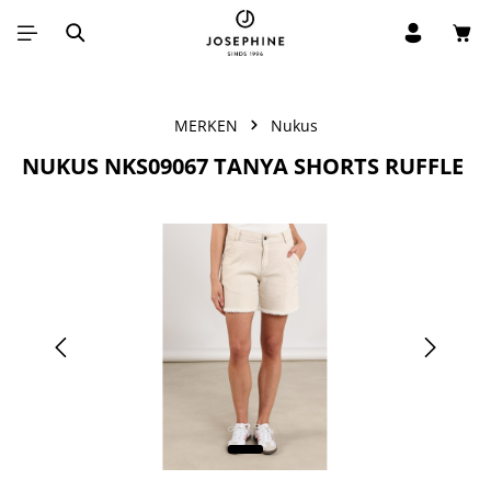
Win
Ga naar de hoofdinhoud
MERKEN
Nukus
NUKUS NKS09067 TANYA SHORTS RUFFLE
Afbeeldingengalerij overslaan