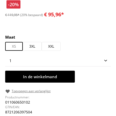
-20%
€ 95,96*
€ 119,95*
(20% bespaard)
Selecteer
Maat
XS
3XL
XXL
Producthoeveelheid: Voer de gewenste hoeveelheid
In de winkelmand
Toevoegen aan verlanglijst
Productnummer:
011060650102
GTIN/EAN:
8721206397504