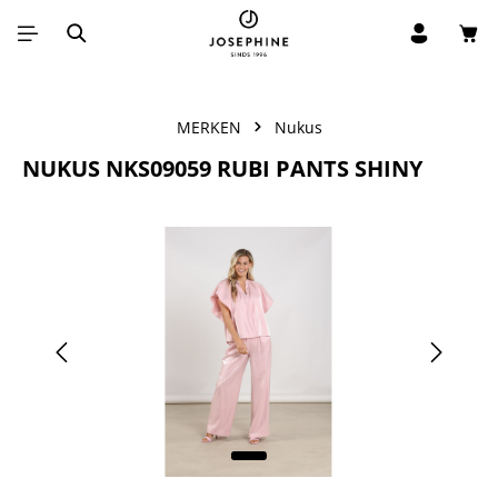
Win
Ga naar de hoofdinhoud
MERKEN
Nukus
NUKUS NKS09059 RUBI PANTS SHINY
Afbeeldingengalerij overslaan