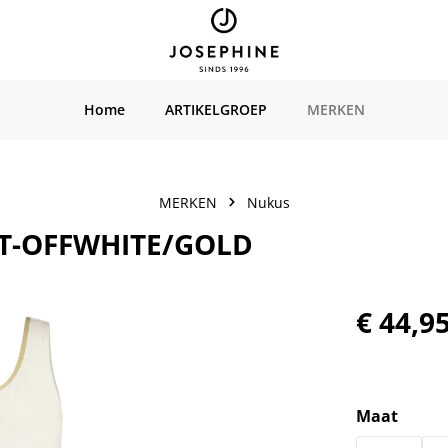
Home
ARTIKELGROEP
MERKEN
MERKEN
Nukus
ET-OFFWHITE/GOLD
Normale prijs
€ 44,9
Selecteer
Maat