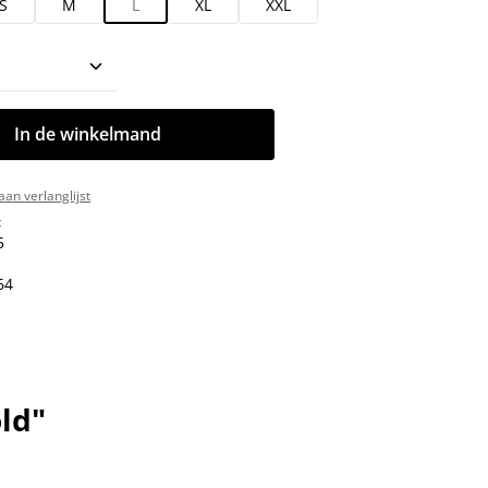
S
M
L
XL
XXL
oeveelheid: Voer de gewenste hoeveelhe
In de winkelmand
an verlanglijst
:
5
64
ld"