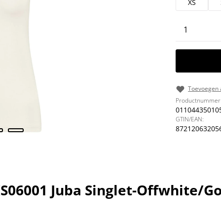
XS
Producth
Toevoegen a
Productnummer
01104435010
GTIN/EAN:
87212063205
06001 Juba Singlet-Offwhite/Go