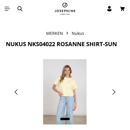
Win
Ga naar de hoofdinhoud
MERKEN
Nukus
NUKUS NKS04022 ROSANNE SHIRT-SUN
Afbeeldingengalerij overslaan