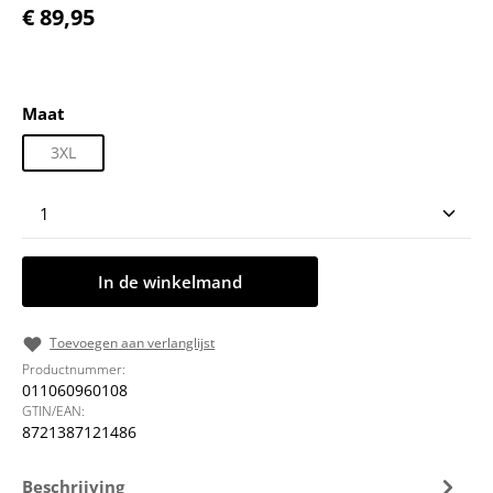
Normale prijs:
€ 89,95
Selecteer
Maat
3XL
Producthoeveelheid: Voer de gewenste hoeveelheid
In de winkelmand
Toevoegen aan verlanglijst
Productnummer:
011060960108
GTIN/EAN:
8721387121486
Beschrijving