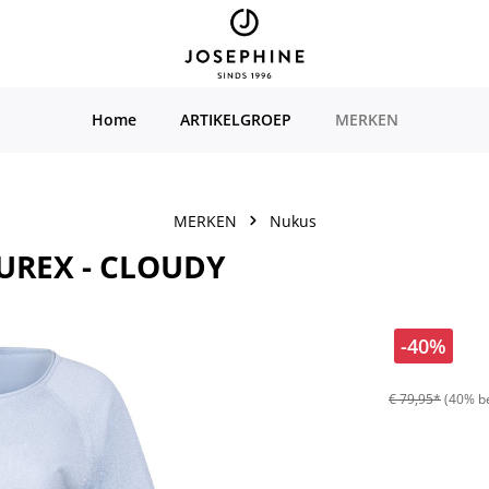
Home
ARTIKELGROEP
MERKEN
MERKEN
Nukus
UREX - CLOUDY
-40%
€ 79,95*
(40% b