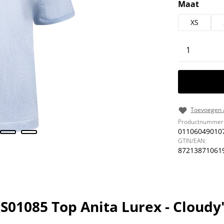
Selecteer
Maat
XS
Producth
Toevoegen a
Productnummer
01106049010
GTIN/EAN:
87213871061
01085 Top Anita Lurex - Cloudy