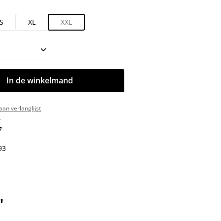
S
XL
XXL
oeveelheid: Voer de gewenste hoeveelhe
In de winkelmand
an verlanglijst
:
7
93
"