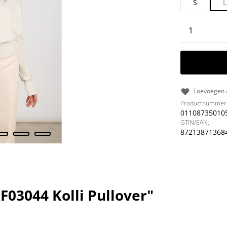
S
L
Producth
Toevoegen a
Productnummer
01108735010
GTIN/EAN:
87213871368
03044 Kolli Pullover"