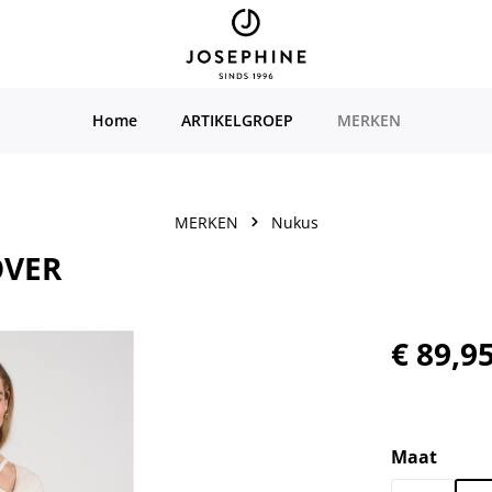
Home
ARTIKELGROEP
MERKEN
MERKEN
Nukus
OVER
Normale prijs
€ 89,9
Selecteer
Maat