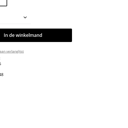
oeveelheid: Voer de gewenste hoeveelhe
In de winkelmand
an verlanglijst
:
5
48