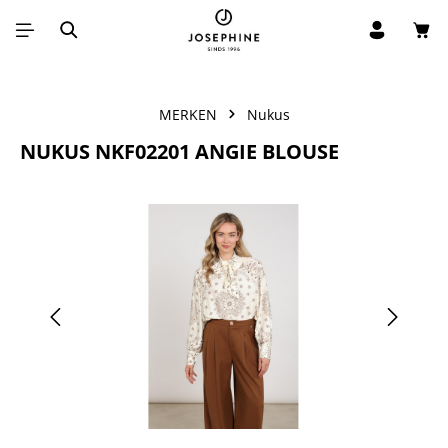
Win
Ga naar de hoofdinhoud
MERKEN
Nukus
NUKUS NKF02201 ANGIE BLOUSE
Afbeeldingengalerij overslaan