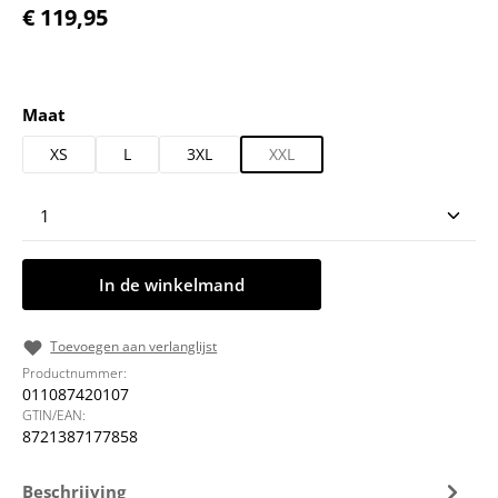
Normale prijs:
€ 119,95
Selecteer
Maat
XS
L
3XL
XXL
Producthoeveelheid: Voer de gewenste hoeveelheid
In de winkelmand
Toevoegen aan verlanglijst
Productnummer:
011087420107
GTIN/EAN:
8721387177858
Beschrijving