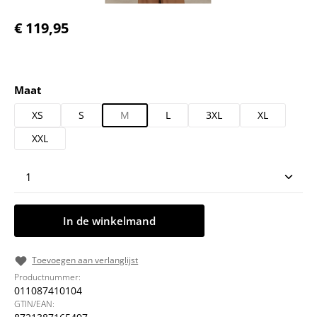
Normale prijs:
€ 119,95
Selecteer
Maat
XS
S
M
L
3XL
XL
XXL
Producthoeveelheid: Voer de gewenste hoeveelheid
In de winkelmand
Toevoegen aan verlanglijst
Productnummer:
011087410104
GTIN/EAN: