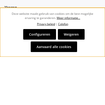
Vragen
Deze website maakt gebruik van cookies om de best mogelijke
ervaring te garanderen.
Meer informatie...
Over ons
Privacy beleid
|
Colofon
Nieuwsbrief
Configureren
Weigeren
Alle prijzen incl. btw plus
verzendkosten
en eventuele
Aanvaard alle cookies
bezorgkosten, indien niet anders vermeld.