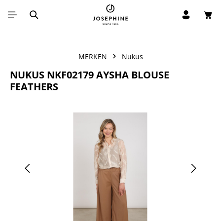
Win
Ga naar de hoofdinhoud
MERKEN
Nukus
NUKUS NKF02179 AYSHA BLOUSE
FEATHERS
Afbeeldingengalerij overslaan