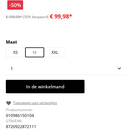
-50%
€ 99,98*
€ 199,95*
(50% bespaard)
Selecteer
Maat
XS
M
XXL
Producthoeveelheid: Voer de gewenste hoeveelheid
In de winkelmand
Toevoegen aan verlanglijst
Productnummer:
010986150104
GTIN/EAN:
8720922872111