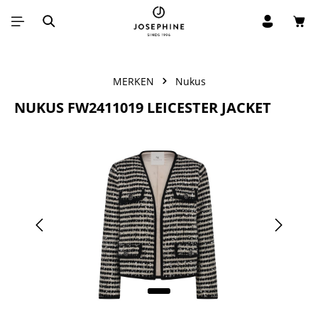
Win
Ga naar de hoofdinhoud
MERKEN
Nukus
NUKUS FW2411019 LEICESTER JACKET
Afbeeldingengalerij overslaan