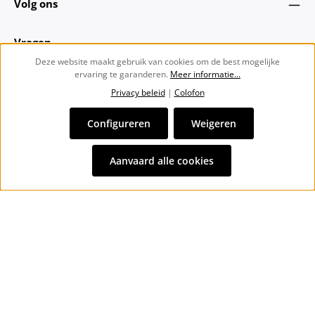
Volg ons
Vragen
Deze website maakt gebruik van cookies om de best mogelijke
ervaring te garanderen.
Meer informatie...
Over ons
Privacy beleid
|
Colofon
Nieuwsbrief
Configureren
Weigeren
Alle prijzen incl. btw plus
verzendkosten
en eventuele
Aanvaard alle cookies
bezorgkosten, indien niet anders vermeld.