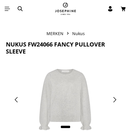
Win
Ga naar de hoofdinhoud
MERKEN
Nukus
NUKUS FW24066 FANCY PULLOVER
SLEEVE
Afbeeldingengalerij overslaan