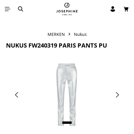
Win
Ga naar de hoofdinhoud
MERKEN
Nukus
NUKUS FW240319 PARIS PANTS PU
Afbeeldingengalerij overslaan