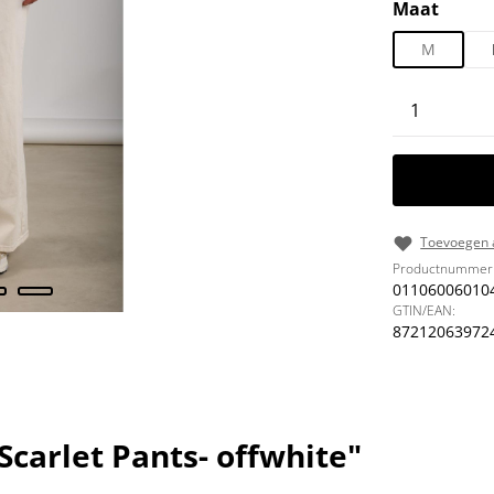
Selecteer
Maat
M
Producth
Toevoegen a
Productnummer
01106006010
GTIN/EAN:
87212063972
carlet Pants- offwhite"