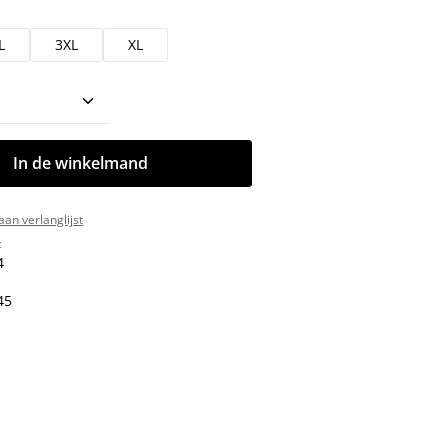
L
3XL
XL
oeveelheid: Voer de gewenste hoeveelhe
In de winkelmand
an verlanglijst
:
4
45