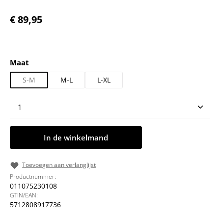
Normale prijs:
€ 89,95
Selecteer
Maat
S-M
M-L
L-XL
Producthoeveelheid: Voer de gewenste hoeveelheid
In de winkelmand
Toevoegen aan verlanglijst
Productnummer:
011075230108
GTIN/EAN:
5712808917736