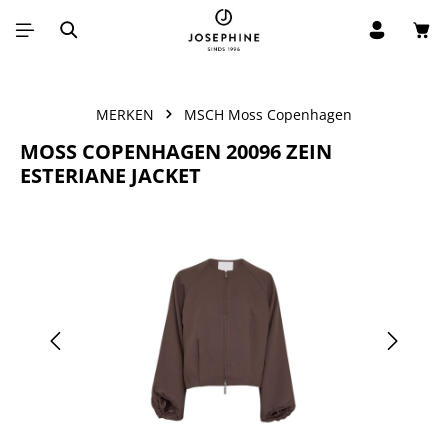
Win
Ga naar de hoofdinhoud
MERKEN
MSCH Moss Copenhagen
MOSS COPENHAGEN 20096 ZEIN
ESTERIANE JACKET
Afbeeldingengalerij overslaan