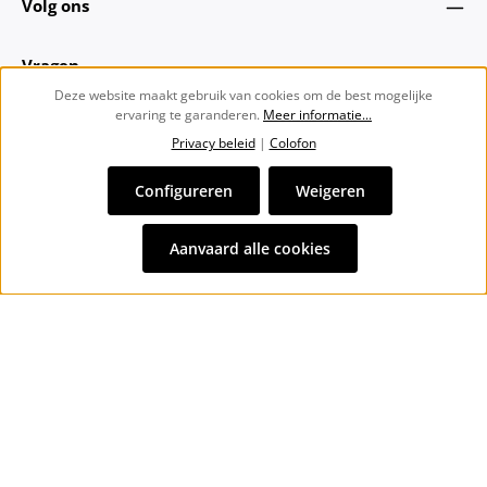
Volg ons
Vragen
Deze website maakt gebruik van cookies om de best mogelijke
ervaring te garanderen.
Meer informatie...
Over ons
Privacy beleid
|
Colofon
Nieuwsbrief
Configureren
Weigeren
Alle prijzen incl. btw plus
verzendkosten
en eventuele
Aanvaard alle cookies
bezorgkosten, indien niet anders vermeld.