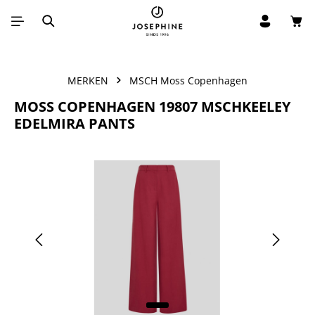
Win
Ga naar de hoofdinhoud
MERKEN
MSCH Moss Copenhagen
MOSS COPENHAGEN 19807 MSCHKEELEY
EDELMIRA PANTS
Afbeeldingengalerij overslaan