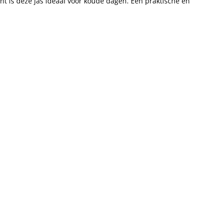
nt is deze jas ideaal voor koude dagen. Een praktische en