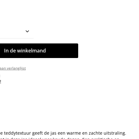
oeveelheid: Voer de gewenste hoeveelhe
In de winkelmand
an verlanglijst
:
2
e teddytextuur geeft de jas een warme en zachte uitstraling.