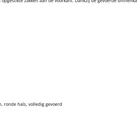
n opgestikte zakken aan de voorkant. Dankzij de gevoerde binnenka
, ronde hals, volledig gevoerd