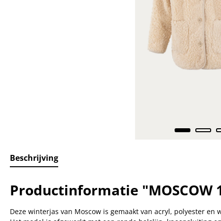
Beschrijving
Productinformatie "MOSCOW 1
Deze winterjas van Moscow is gemaakt van acryl, polyester en wo