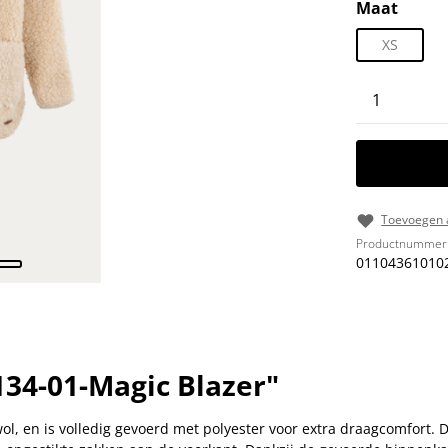
Selecteer
Maat
XS
Producth
Toevoegen a
Productnummer
01104361010
34-01-Magic Blazer"
l, en is volledig gevoerd met polyester voor extra draagcomfort. D