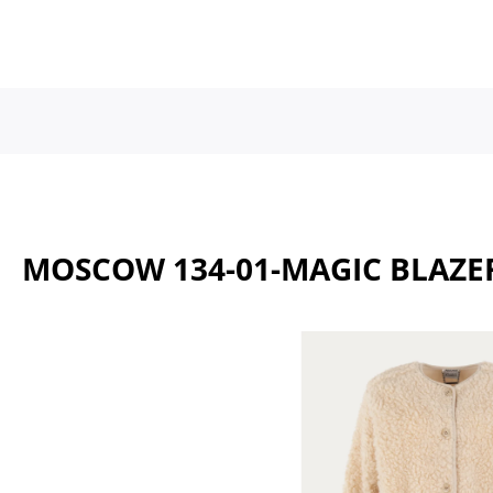
a naar de hoofdinhoud
Ga naar de hoofdnavigatie
MOSCOW 134-01-MAGIC BLAZE
Afbeeldingengalerij overslaan