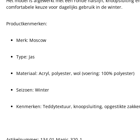
Het model is afgewerkt met een ronde halslijn, knoopsluiting e
comfortabele keuze voor dagelijks gebruik in de winter.
Productkenmerken:
Merk: Moscow
Type: Jas
Materiaal: Acryl, polyester, wol (voering: 100% polyester)
Seizoen: Winter
Kenmerken: Teddytextuur, knoopsluiting, opgestikte zakken
Artikelnummer:
134-01-Magic_320_1