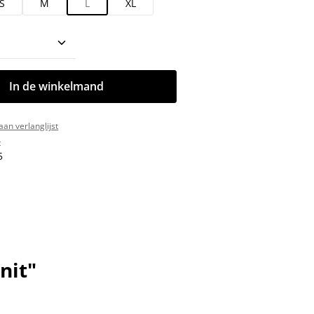
S
M
L
XL
oeveelheid: Voer de gewenste hoeveelhe
In de winkelmand
an verlanglijst
:
5
nit"