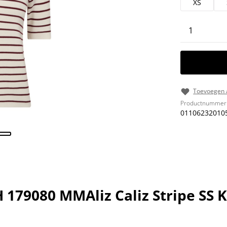
XS
Producth
Toevoegen a
Productnummer
01106232010
79080 MMAliz Caliz Stripe SS K