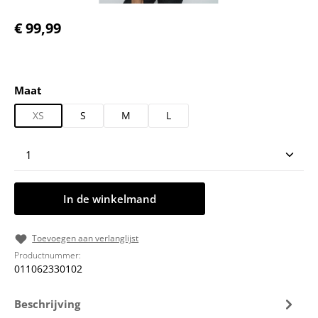
Normale prijs:
€ 99,99
Selecteer
Maat
XS
S
M
L
Producthoeveelheid: Voer de gewenste hoeveelheid
In de winkelmand
Toevoegen aan verlanglijst
Productnummer:
011062330102
Beschrijving