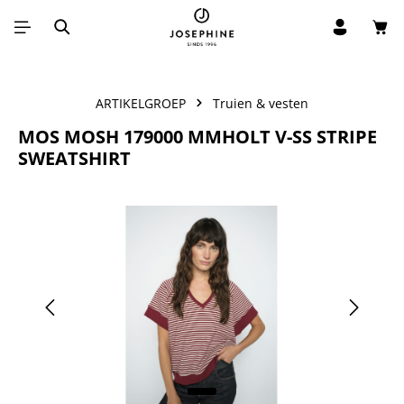
Win
Ga naar de hoofdinhoud
ARTIKELGROEP
Truien & vesten
MOS MOSH 179000 MMHOLT V-SS STRIPE
SWEATSHIRT
Afbeeldingengalerij overslaan