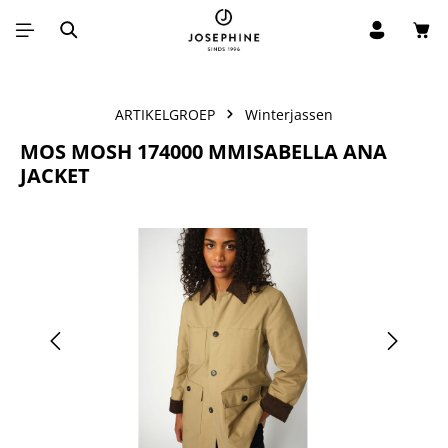
Win
Ga naar de hoofdinhoud
ARTIKELGROEP
Winterjassen
MOS MOSH 174000 MMISABELLA ANA
JACKET
Afbeeldingengalerij overslaan