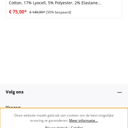
Cotton, 17% Lyocell, 5% Polyester, 2% Elastane
Omschrijving: Een chique, classic five-pocket jeans
€ 75,00*
€ 149,99*
(50% bespaard)
ontworpen in een flatterende wide-leg fit en hoge taille.
Gemaakt in een luxe blend van viscose, katoen en lyocell
waardoor de jeans super soft finished aanvoelt.
Volg ons
Vragen
Deze website maakt gebruik van cookies om de best mogelijke
ervaring te garanderen.
Meer informatie...
Over ons
Privacy beleid
|
Colofon