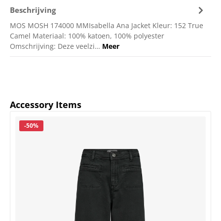
Beschrijving
MOS MOSH 174000 MMIsabella Ana Jacket Kleur: 152 True
Camel Materiaal: 100% katoen, 100% polyester
Omschrijving: Deze veelzi…
Meer
Productgalerij overslaan
Accessory Items
Korting
-50%