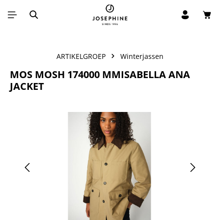
Win
Ga naar de hoofdinhoud
ARTIKELGROEP
Winterjassen
MOS MOSH 174000 MMISABELLA ANA
JACKET
Afbeeldingengalerij overslaan