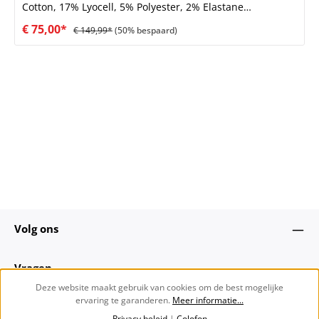
Cotton, 17% Lyocell, 5% Polyester, 2% Elastane
Omschrijving: Een chique, classic five-pocket jeans
€ 75,00*
€ 149,99*
(50% bespaard)
ontworpen in een flatterende wide-leg fit en hoge taille.
Gemaakt in een luxe blend van viscose, katoen en lyocell
waardoor de jeans super soft finished aanvoelt.
Volg ons
Vragen
Deze website maakt gebruik van cookies om de best mogelijke
ervaring te garanderen.
Meer informatie...
Over ons
Privacy beleid
|
Colofon