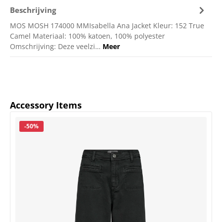
Beschrijving
MOS MOSH 174000 MMIsabella Ana Jacket Kleur: 152 True
Camel Materiaal: 100% katoen, 100% polyester
Omschrijving: Deze veelzi…
Meer
Productgalerij overslaan
Accessory Items
Korting
-50%