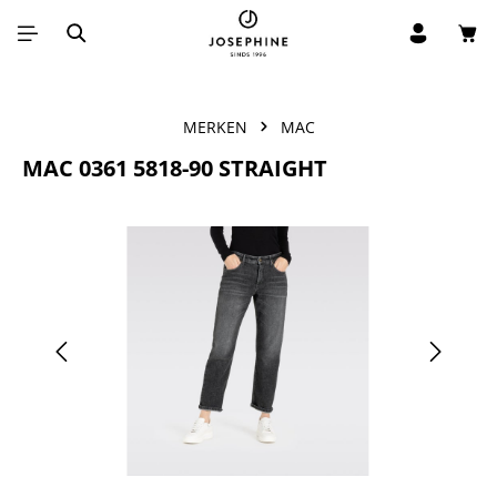
Win
Ga naar de hoofdinhoud
MERKEN
MAC
MAC 0361 5818-90 STRAIGHT
Afbeeldingengalerij overslaan