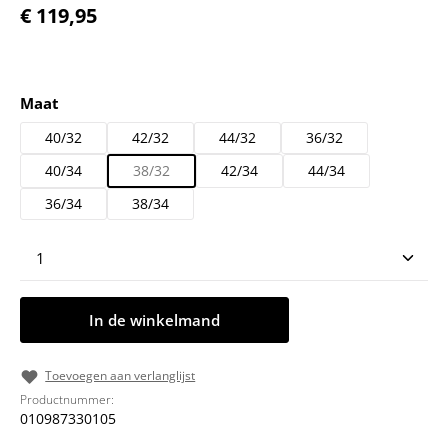
Normale prijs:
€ 119,95
Selecteer
Maat
40/32
42/32
44/32
36/32
40/34
38/32
42/34
44/34
36/34
38/34
Producthoeveelheid: Voer de gewenste hoeveelheid
In de winkelmand
Toevoegen aan verlanglijst
Productnummer:
010987330105