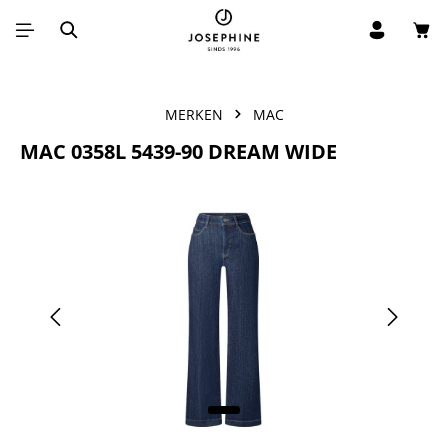
Win
Ga naar de hoofdinhoud
MERKEN
MAC
MAC 0358L 5439-90 DREAM WIDE
Afbeeldingengalerij overslaan