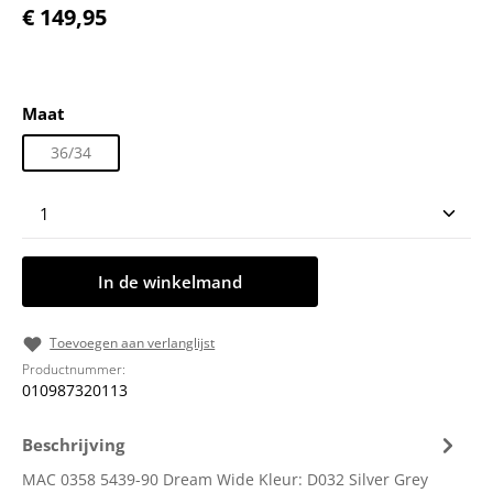
Normale prijs:
€ 149,95
Selecteer
Maat
36/34
Producthoeveelheid: Voer de gewenste hoeveelheid
In de winkelmand
Toevoegen aan verlanglijst
Productnummer:
010987320113
Beschrijving
MAC 0358 5439-90 Dream Wide Kleur: D032 Silver Grey