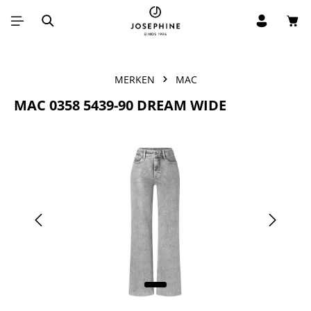
Win
Ga naar de hoofdinhoud
MERKEN
MAC
MAC 0358 5439-90 DREAM WIDE
Afbeeldingengalerij overslaan