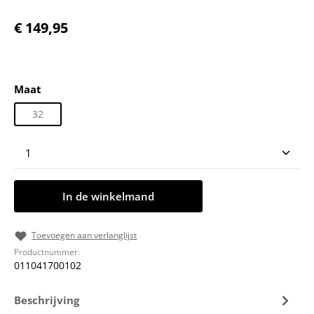
Normale prijs:
€ 149,95
Selecteer
Maat
32
Producthoeveelheid: Voer de gewenste hoeveelheid
In de winkelmand
Toevoegen aan verlanglijst
Productnummer:
011041700102
Beschrijving