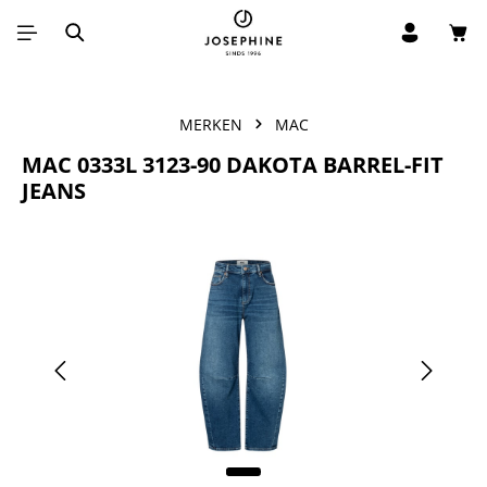
Win
Ga naar de hoofdinhoud
MERKEN
MAC
MAC 0333L 3123-90 DAKOTA BARREL-FIT
JEANS
Afbeeldingengalerij overslaan