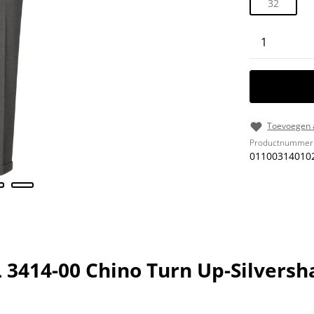
32
Producth
Toevoegen a
Productnummer
01100314010
 3414-00 Chino Turn Up-Silvers