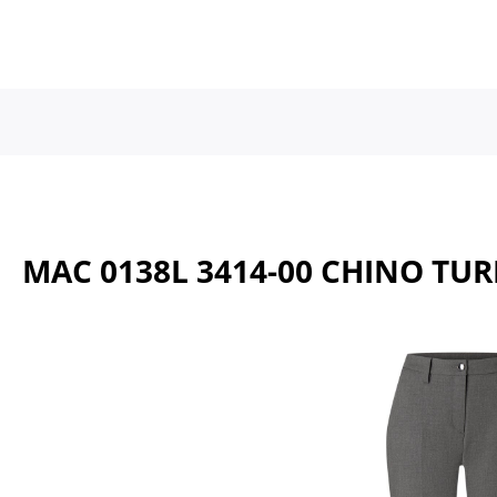
a naar de hoofdinhoud
Ga naar de hoofdnavigatie
MAC 0138L 3414-00 CHINO TU
Afbeeldingengalerij overslaan