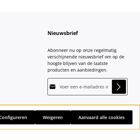
Nieuwsbrief
Abonneer nu op onze regelmatig
verschijnende nieuwsbrief om op de
hoogte blijven van de laatste
producten en aanbiedingen.
E-mailadres*
This site is protected by
Friendly Captcha
and
Privacy
its
Privacy Policy
and
Terms of Use
apply.
Velden gemarkeerd met asterisks (*)
Door doorgaan te selecteren, bevestigt
zijn verplicht.
u dat u onze
Configureren
Weigeren
Aanvaard alle cookies
sten
en eventuele bezorgkosten, indien niet anders vermeld.
gegevensbeschermingsinformatie
hebt
gelezen en onze
algemene voorwaarden
hebt