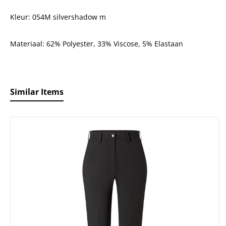
Kleur: 054M silvershadow m
Materiaal:
62% Polyester, 33% Viscose, 5% Elastaan
Similar Items
roductgalerij overslaan