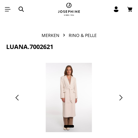
Win
Ga naar de hoofdinhoud
MERKEN
RINO & PELLE
LUANA.7002621
Afbeeldingengalerij overslaan