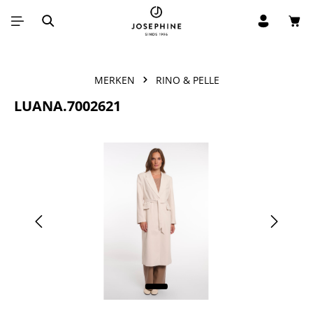
Win
Ga naar de hoofdinhoud
MERKEN
RINO & PELLE
LUANA.7002621
Afbeeldingengalerij overslaan