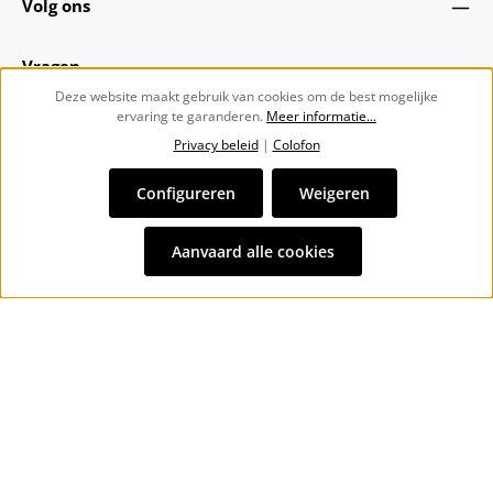
Volg ons
Vragen
Deze website maakt gebruik van cookies om de best mogelijke
ervaring te garanderen.
Meer informatie...
Over ons
Privacy beleid
|
Colofon
Nieuwsbrief
Configureren
Weigeren
Alle prijzen incl. btw plus
verzendkosten
en eventuele
Aanvaard alle cookies
bezorgkosten, indien niet anders vermeld.