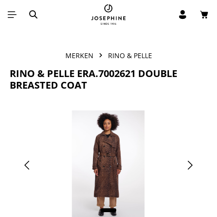
Win
Ga naar de hoofdinhoud
MERKEN
RINO & PELLE
RINO & PELLE ERA.7002621 DOUBLE
BREASTED COAT
Afbeeldingengalerij overslaan