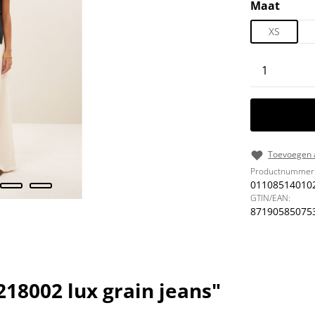
Selecteer
Maat
XS
Producth
Toevoegen a
Productnummer
01108514010
GTIN/EAN:
87190585075
18002 lux grain jeans"