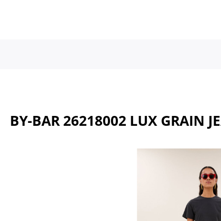
a naar de hoofdinhoud
Ga naar de hoofdnavigatie
BY-BAR 26218002 LUX GRAIN J
Afbeeldingengalerij overslaan