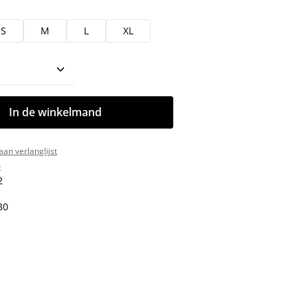
S
M
L
XL
oeveelheid: Voer de gewenste hoeveelhe
In de winkelmand
an verlanglijst
:
2
30