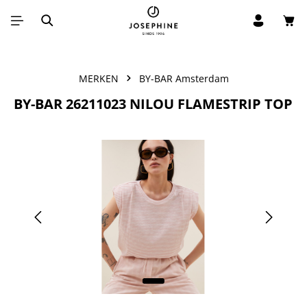
Win
Ga naar de hoofdinhoud
MERKEN
BY-BAR Amsterdam
BY-BAR 26211023 NILOU FLAMESTRIP TOP
Afbeeldingengalerij overslaan