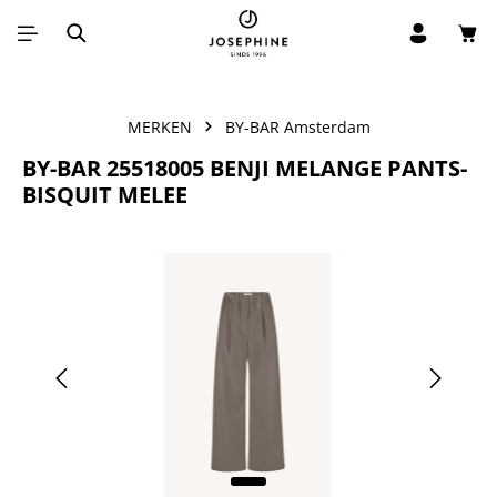
Win
Ga naar de hoofdinhoud
MERKEN
BY-BAR Amsterdam
BY-BAR 25518005 BENJI MELANGE PANTS-
BISQUIT MELEE
Afbeeldingengalerij overslaan