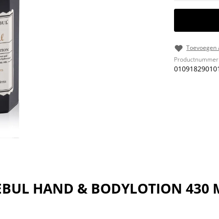
Toevoegen a
Productnummer
01091829010
REBUL HAND & BODYLOTION 430 