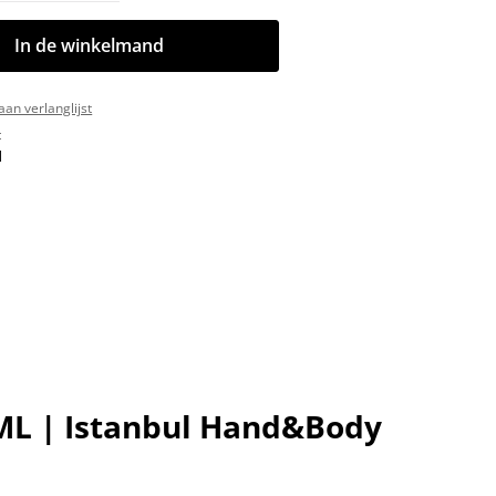
In de winkelmand
an verlanglijst
:
1
ML | Istanbul Hand&Body